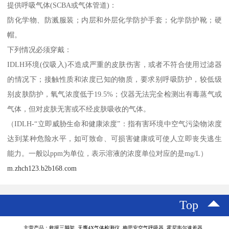
提供呼吸气体(SCBA或气体管道)：
防化学物、防溅服装；内层和外层化学防护手套；化学防护靴；硬
帽。
下列情况必须穿戴：
IDLH环境(仅吸入)不造成严重的皮肤伤害，或者不符合使用过滤器
的情况下；接触性质和浓度已知的物质，要求别呼吸防护，较低级
别皮肤防护，氧气浓度低于19.5%；仪器无法完全检测出有毒蒸气或
气体，但对皮肤无害或不经皮肤吸收的气体。
（IDLH-“立即威胁生命和健康浓度”：指有害环境中空气污染物浓度
达到某种危险水平，如可致命、可损害健康或可使人立即丧失逃生
能力。一般以ppm为单位，表示溶液的浓度单位对应的是mg/L）
m.zhch123.b2b168.com
Top
主营产品：救援三脚架 天鹰4X气体检测仪 梅思安空气呼吸器 霍尼韦尔速差器