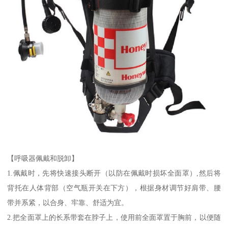
【呼吸器佩戴和脱卸】
1.佩戴时，先将快速接头断开（以防在佩戴时损坏全面罩）,然后将
背托在人体背部（空气瓶开关在下方），根据身材调节好肩带、腰
带并系紧，以合身、牢靠、舒适为宜。
2.把全面罩上的长系带套在脖子上，使用前全面罩置于胸前，以便随