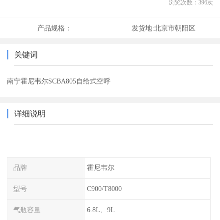
浏览次数：
396
次
产品规格：
发货地:
北京市朝阳区
关键词
南宁霍尼韦尔SCBA805自给式空呼
详细说明
品牌
霍尼韦尔
型号
C900/T8000
气瓶容量
6.8L、9L