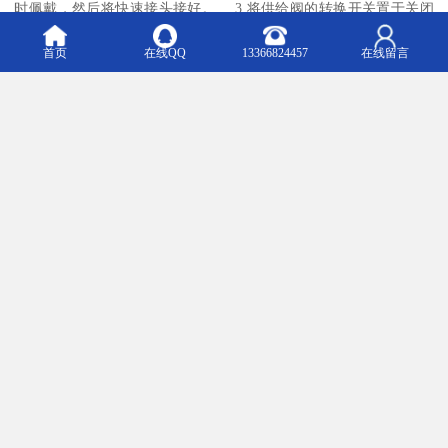
时佩戴，然后将快速接头接好。 3.将供给阀的转换开关置于关闭
位置，打开空气瓶开关。
首页
在线QQ
13366824457
在线留言
4.戴好全面罩（可不用系带）进行2~3次深呼吸，应感觉舒畅。屏气
或呼气时，供给阀应停止供气，无“咝咝”的响声。用手按压供给阀的
杠杆，检查其开启或关闭是否灵活。一切正常时，将全面罩系带收
紧，收紧程度以既要保证气密又感觉舒适、无明显的压痛为
宜。
5.撤离现场到达安全处所后，将全面罩系带卡子松开，摘下全面
罩。
6.关闭气瓶开关，打开供给阀，拔开快速接头，从身上卸下呼吸器。