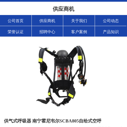
供应商机
公司首页
供应商机
关于我们
公司动态
荣誉认证
招聘中心
客户案例
产品知识
供气式呼吸器 南宁霍尼韦尔SCBA805自给式空呼