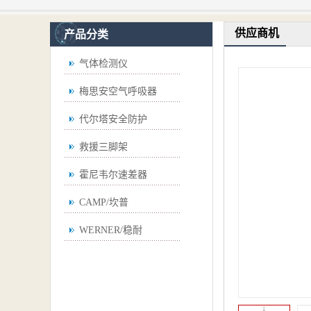
供应商机
产品分类
气体检测仪
梅思安空气呼吸器
代尔塔安全防护
救援三脚架
霍尼韦尔速差器
CAMP/坎普
WERNER/稳耐