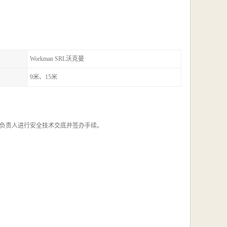
Workman SRL沃克曼
9米、15米
负责人进行安全技术交底并签办手续。