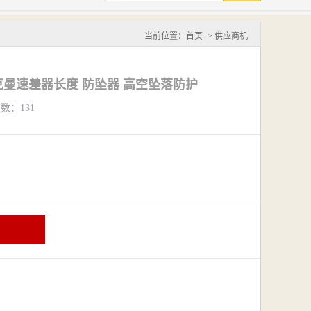
当前位置：
首页
->
供应商机
曼速差器长度 防坠器 高空坠落防护
览数：131