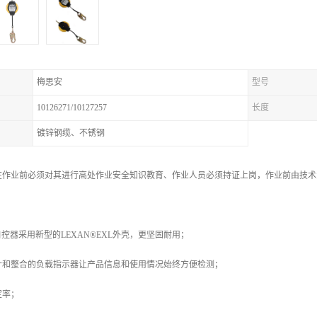
梅思安
型号
10126271/10127257
长度
镀锌钢缆、不锈钢
在作业前必须对其进行高处作业安全知识教育、作业人员必须持证上岗，作业前由技术
速差自控器采用新型的LEXAN®EXL外壳，更坚固耐用；
计和整合的负载指示器让产品信息和使用情况始终方便检测；
定率；