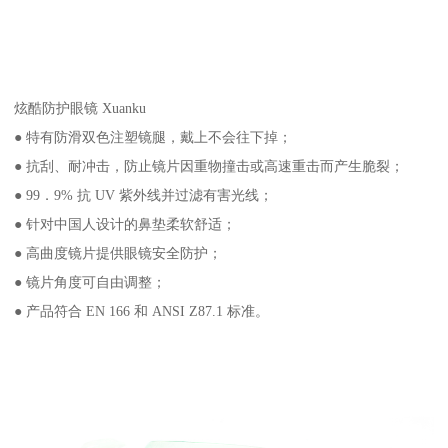
炫酷防护眼镜 Xuanku
● 特有防滑双色注塑镜腿，戴上不会往下掉；
● 抗刮、耐冲击，防止镜片因重物撞击或高速重击而产生脆裂；
● 99．9% 抗 UV 紫外线并过滤有害光线；
● 针对中国人设计的鼻垫柔软舒适；
● 高曲度镜片提供眼镜安全防护；
● 镜片角度可自由调整；
● 产品符合 EN 166 和 ANSI Z87.1 标准。