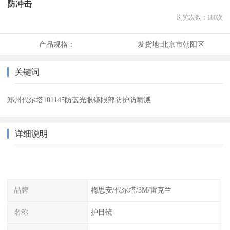
防冲击
浏览次数：
180
次
产品规格：
发货地:
北京市朝阳区
关键词
郑州代尔塔101145防蓝光眼镜眼部防护防喷溅
详细说明
品牌
梅思安/代尔塔/3M/雷克兰
名称
护目镜