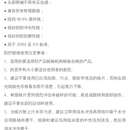
● 头部两侧不再有压迫感；
● 兼容所有矫视眼镜；
● 阻挡 99.9% 紫外线；
● 很好的防冲击性能；
● 很好的防刮擦性能；
● 高于 ANSI 及 EN 标准。
防护眼镜使用注意事项：
1、选用的要选用经产品检验机构检验合格的产品。
2、的宽窄和大小要适合使用者的脸型。
3、建议不要使用已出现划痕、污点、裂纹等情况的镜片，否则会因
光线散色导致看东西不清楚，引起视力下降。
4、树脂镜片受到强烈冲击有破碎的可能，易造成眼睛和面部损伤，
建议不要在剧烈运动时使用。
5、当镜片附上汗水等污渍，建议立即用清水冲洗再用纸巾吸干水分
后用眼镜布擦干。很脏时建议先用低浓度的中性洗剂清洗，然后用
清水冲洗擦干。