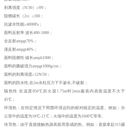
剥离强度（N/30）≥9N；
阻燃碳长（2s）≤100；
抗渗水性能≥4000Pa；
面料反射率:波长400-1000；
全反射ampgt70%；
漫反射ampgt40%；
面料阻燃性:碳长amplt1000；
面料的撕破强力ampgt1000g/cm；
面料的剥离强度≥12N/50；
面料的防水性,在2m水柱压力下不渗水,不破裂；
隔热性:在温度850℃距火源1.75m时2min服装内表面温度不大于
45℃；
环境热：在特定情况下周围环境达到的相对稳定的温度。例如：办
公室中的温度为18℃-21℃；火场中的温度为1600℃等等。
传导热：由于直接接触热源表面而形成的热。例如：直接拿起315摄