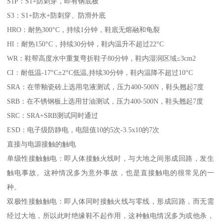
S1P：S1+防刺穿，即有钢底板
S3：S1+防水+防刺穿、防滑外底
HRO：耐热300°C，持续1分钟，鞋底无熔融和龟裂
HI：耐热150°C，持续30分钟，鞋内温升不超过22°C
WR：鞋帮高度水中重复弯折鞋子80分钟，鞋内湿润区域≤3cm2
CI：耐低温-17°C±2°C低温,持续30分钟，鞋内温降不超过10°C
SRA：在带釉瓷砖上选用皂液测试，压力400-500N，鞋头翘起7度
SRB：在不锈钢板上选用甘油测试，压力400-500N，鞋头翘起7度
SRC：SRA+SRB测试同时通过
ESD：电子级防静电，电阻值10的5次-3.5x10的7次
直接与电源接触的触电
单级性接触触电：即人体接触火线时，与大地之间形成回路，发生
触电事故。这种情况多为意外事故，也是直接触电的很常见的一
种。
双极性接触触电：即人体同时接触火线与零线，形成回路，而无需
经过大地，所以此时绝缘鞋不起作用，这种触电情况多为或他杀，