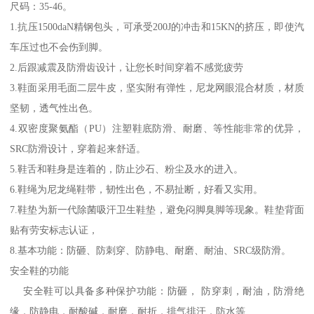
尺码：35-46。
1.抗压1500daN精钢包头，可承受200J的冲击和15KN的挤压，即使汽
车压过也不会伤到脚。
2.后跟减震及防滑齿设计，让您长时间穿着不感觉疲劳
3.鞋面采用毛面二层牛皮，坚实附有弹性，尼龙网眼混合材质，材质
坚韧，透气性出色。
4.双密度聚氨酯（PU）注塑鞋底防滑、耐磨、等性能非常的优异，
SRC防滑设计，穿着起来舒适。
5.鞋舌和鞋身是连着的，防止沙石、粉尘及水的进入。
6.鞋绳为尼龙绳鞋带，韧性出色，不易扯断，好看又实用。
7.鞋垫为新一代除菌吸汗卫生鞋垫，避免闷脚臭脚等现象。鞋垫背面
贴有劳安标志认证，
8.基本功能：防砸、防刺穿、防静电、耐磨、耐油、SRC级防滑。
安全鞋的功能
安全鞋可以具备多种保护功能：防砸， 防穿刺，耐油，防滑绝
缘，防静电，耐酸碱，耐磨，耐折，排气排汗，防水等