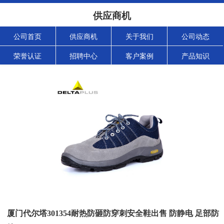
供应商机
公司首页
供应商机
关于我们
公司动态
荣誉认证
招聘中心
客户案例
产品知识
厦门代尔塔301354耐热防砸防穿刺安全鞋出售 防静电 足部防