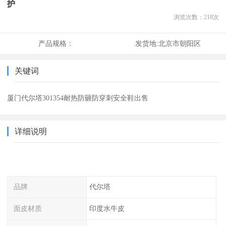
护
浏览次数：
218
次
产品规格：
发货地:
北京市朝阳区
关键词
厦门代尔塔301354耐热防砸防穿刺安全鞋出售
详细说明
品牌
代尔塔
面皮材质
印度水牛皮