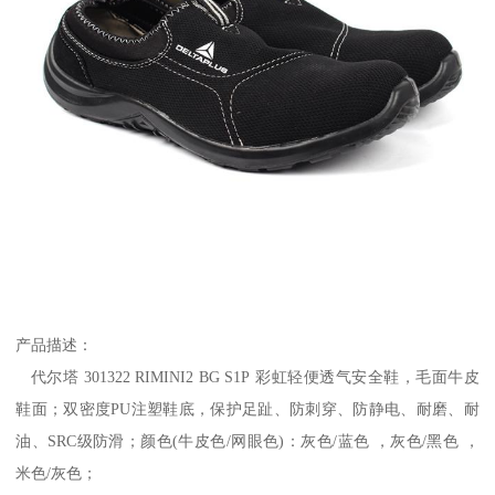
产品描述：
代尔塔 301322 RIMINI2 BG S1P 彩虹轻便透气安全鞋，毛面牛皮
鞋面；双密度PU注塑鞋底，保护足趾、防刺穿、防静电、耐磨、耐
油、SRC级防滑；颜色(牛皮色/网眼色)：灰色/蓝色 ，灰色/黑色 ，
米色/灰色；