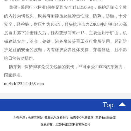
防砸--采用行业标准(保护足趾安全鞋LD50-94)，保护足趾安全鞋
的内衬为钢包头，既具有耐静压及抗冲击性能，防刺，防砸，十分
安全，经检验，耐压力为10KN，鞋头抗冲击力23KG冲击锤自450高
度自由落下冲击鞋头后，鞋内变形间隙>=15，主要适用于矿山，机
械建筑安全，冶金，钢铁，港务吊装等重工业行业所使用，起到防
护足趾的安全的皮鞋，内有橡胶及弹性体支撑，穿着舒适，且不影
响日常劳动操作。
防穿刺--保护脚掌免受尖锐物的刺伤，**可承受1100N的穿刺力，
国家标准。
m.zhch123.b2b168.com
Top
主营产品：救援三脚架 天鹰4X气体检测仪 梅思安空气呼吸器 霍尼韦尔速差器
版权所有：北京中创汇安科贸有限公司