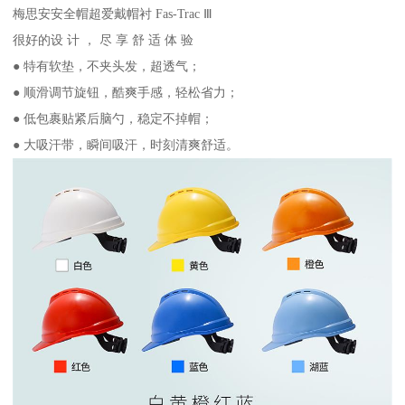
梅思安安全帽超爱戴帽衬 Fas-Trac Ⅲ
很好的设 计 ， 尽 享 舒 适 体 验
● 特有软垫，不夹头发，超透气；
● 顺滑调节旋钮，酷爽手感，轻松省力；
● 低包裹贴紧后脑勺，稳定不掉帽；
● 大吸汗带，瞬间吸汗，时刻清爽舒适。