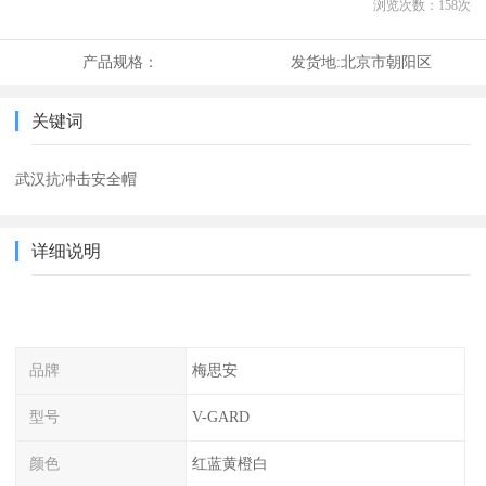
浏览次数：
158
次
产品规格：
发货地:
北京市朝阳区
关键词
武汉抗冲击安全帽
详细说明
品牌
梅思安
型号
V-GARD
颜色
红蓝黄橙白