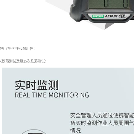
增强了坚固性和耐用性：
5米跌落测试及级25次跌落测试；