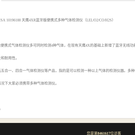
 10196188 天鹰4XR蓝牙版便携式多种气体检测仪（LEL/O2/CO/H2S）
能便携式气体检测仪多可同时检测4种气体，在现有天鹰4X的基础上新增了蓝牙无线功
性和耐用性。
括五合一、四合一气体检测仪等产品，指的是可以检测一种以上气体的检测仪器。多种
情况下大家必须携带多种气体检测仪。
m
您是第
8461617
位访客