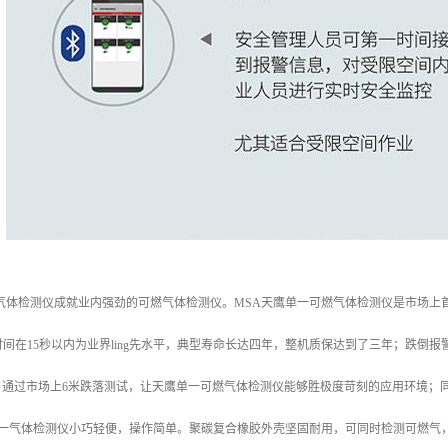
气体检测仪成就业内强劲的可燃气体检测仪。MSA天鹰单一可燃气体检测仪是市场上首
间在15秒以内为业界ling先水平，典型寿命长达四年，整机质保达到了三年；跌倒报
尘，通过市场上6米跌落测试，让天鹰单一可燃气体检测仪能够胜极度苛刻的应用环境；
 四合一气体检测仪小巧轻便，操作简单。聚碳复合橡胶外壳坚固耐用，可同时检测可燃气，O 2、 H 2