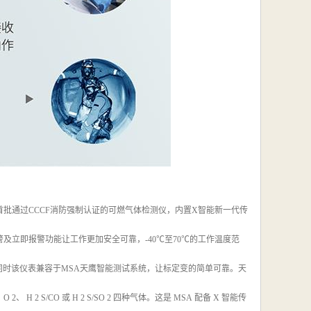
批通过CCCF消防强制认证的可燃气体检测仪，内置X智能新一代传
警及立即报警功能让工作更加安全可靠，-40℃至70℃的工作温度范
同时该仪表兼容于MSA天鹰智能测试系统，让标定变的简单可靠。天
 S/CO 或 H 2 S/SO 2 四种气体。这是 MSA 配备 X 智能传