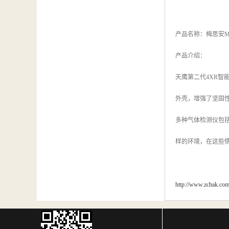
产品名称：梅思安MSA
产品介绍：
天鹰第二代4XR智
外壳，增强了坚固
多种气体检测仪包
样的环境，在这些
http://www.zchak.co