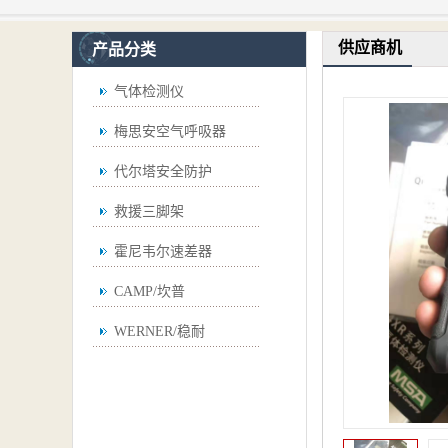
供应商机
产品分类
气体检测仪
梅思安空气呼吸器
代尔塔安全防护
救援三脚架
霍尼韦尔速差器
CAMP/坎普
WERNER/稳耐