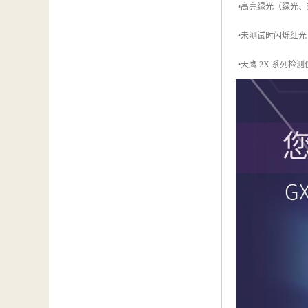
•高亮绿光（绿光、
•未测试时闪烁红光
•天鹰 2X 系列