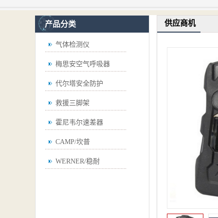
供应商机
产品分类
气体检测仪
梅思安空气呼吸器
代尔塔安全防护
救援三脚架
霍尼韦尔速差器
CAMP/坎普
WERNER/稳耐