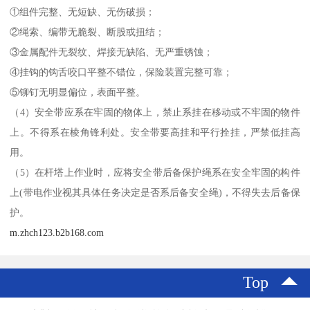
①组件完整、无短缺、无伤破损；
②绳索、编带无脆裂、断股或扭结；
③金属配件无裂纹、焊接无缺陷、无严重锈蚀；
④挂钩的钩舌咬口平整不错位，保险装置完整可靠；
⑤铆钉无明显偏位，表面平整。
（4）安全带应系在牢固的物体上，禁止系挂在移动或不牢固的物件
上。不得系在棱角锋利处。安全带要高挂和平行拴挂，严禁低挂高
用。
（5）在杆塔上作业时，应将安全带后备保护绳系在安全牢固的构件
上(带电作业视其具体任务决定是否系后备安全绳)，不得失去后备保
护。
m.zhch123.b2b168.com
Top