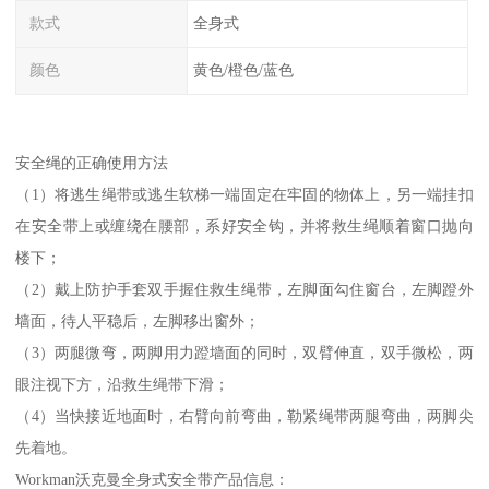
款式
全身式
颜色
黄色/橙色/蓝色
安全绳的正确使用方法
（1）将逃生绳带或逃生软梯一端固定在牢固的物体上，另一端挂扣
在安全带上或缠绕在腰部，系好安全钩，并将救生绳顺着窗口抛向
楼下；
（2）戴上防护手套双手握住救生绳带，左脚面勾住窗台，左脚蹬外
墙面，待人平稳后，左脚移出窗外；
（3）两腿微弯，两脚用力蹬墙面的同时，双臂伸直，双手微松，两
眼注视下方，沿救生绳带下滑；
（4）当快接近地面时，右臂向前弯曲，勒紧绳带两腿弯曲，两脚尖
先着地。
Workman沃克曼全身式安全带产品信息：