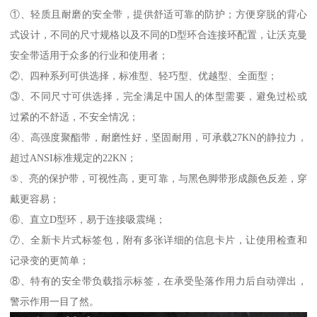
①、轻质且耐磨的安全带，提供舒适可靠的防护；方便穿脱的背心
式设计，不同的尺寸规格以及不同的D型环合连接环配置，让沃克曼
安全带适用于众多的行业和使用者；
②、四种系列可供选择，标准型、轻巧型、优越型、全面型；
③、不同尺寸可供选择，完全满足中国人的体型需要，避免过松或
过紧的不舒适，不安全情况；
④、高强度聚酯带，耐磨性好，坚固耐用，可承载27KN的静拉力，
超过ANSI标准规定的22KN；
⑤、亮的保护带，可视性高，更可靠，与黑色脚带形成颜色反差，穿
戴更容易；
⑥、直立D型环，易于连接吸震绳；
⑦、全新卡片式标签包，附有多张详细的信息卡片，让使用检查和
记录变的更简单；
⑧、特有的安全带负载指示标签，在承受坠落作用力后自动弹出，
警示作用一目了然。