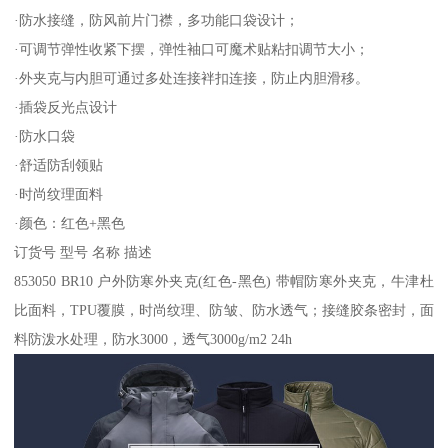
·防水接缝，防风前片门襟，多功能口袋设计；
·可调节弹性收紧下摆，弹性袖口可魔术贴粘扣调节大小；
·外夹克与内胆可通过多处连接袢扣连接，防止内胆滑移。
·插袋反光点设计
·防水口袋
·舒适防刮领贴
·时尚纹理面料
·颜色：红色+黑色
订货号 型号 名称 描述
853050 BR10 户外防寒外夹克(红色-黑色) 带帽防寒外夹克，牛津杜
比面料，TPU覆膜，时尚纹理、防皱、防水透气；接缝胶条密封，面
料防泼水处理，防水3000，透气3000g/m2 24h