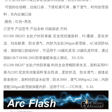
·可脱卸拉链帽，拉链口袋，下摆松紧可调，腋下透气，时尚纹理面
料，衣内左侧口袋
·颜色：红色+黑色
订货号 产品型号 产品名称 功能描述 尺码
851300 BR203 女款户外防寒服 尼龙塔丝隆面料，PU覆膜，柔软舒
适、结实耐磨、防水透气、内胆为女款200gsm新雪丽，AC涂层防钻
绒，颈部领口抓绒内衬，可适用于-10摄氏度至-20摄氏度环境，通过
国标GB/T18398-2001防寒服暖体假人测试。 XS-XXL
851290 BR207 女款户外防寒服 时尚女款带帽防寒夹克，面料采用PU
膜与228T尼龙塔丝隆面料复合而成，柔软舒适、防水透气；接缝处
胶条密封，面料经防泼水处理，防水3000，透气3000g/m2.24h；内胆
搭配200gsm新雪丽保暖内胆，适用于5℃—-5℃环境。 S-XL