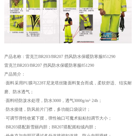
产品名称：雷克兰BR203/BR207 挡风防水保暖防寒服851290
雷克兰BR203/BR207 挡风防水保暖防寒服851290
产品简介：
·面料采用PU膜与228T尼龙塔丝隆面料复合而成，柔软舒适、结实耐
磨、防水透气；
·面料经防泼水处理，防水3000，透气3000g/m²·24h；
·防水接缝，防风前片门襟，多功能口袋设计；
·可调节弹性收紧下摆，弹性袖口可魔术贴粘扣调节大小；
·BR203搭配新雪丽内胆；BR207搭配摇粒绒内胆；
·外夹克与内胆可通过多处连接袢扣连接，防止内胆滑移；