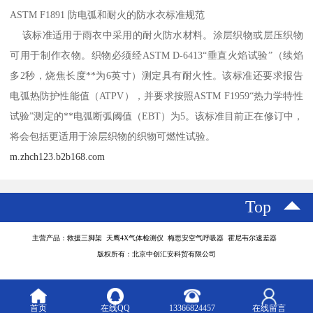
ASTM F1891 防电弧和耐火的防水衣标准规范
该标准适用于雨衣中采用的耐火防水材料。涂层织物或层压织物
可用于制作衣物。织物必须经ASTM D-6413“垂直火焰试验”（续焰
多2秒，烧焦长度**为6英寸）测定具有耐火性。该标准还要求报告
电弧热防护性能值（ATPV），并要求按照ASTM F1959“热力学特性
试验”测定的**电弧断弧阈值（EBT）为5。该标准目前正在修订中，
将会包括更适用于涂层织物的织物可燃性试验。
m.zhch123.b2b168.com
Top
主营产品：救援三脚架 天鹰4X气体检测仪 梅思安空气呼吸器 霍尼韦尔速差器
版权所有：北京中创汇安科贸有限公司
首页
在线QQ
13366824457
在线留言