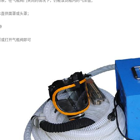
力表，在气瓶阀门关闭的情况下，仍能读到瓶内的气压值；
体直供面罩或头罩；
钟
罩或打开气瓶阀即可