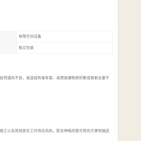
有限空间设备
独立包装
自然通风不良，易造成有毒有害、易燃易爆物质积聚或者氧含量不
施工以及其他恶劣工作场合风机。配合伸缩风管可将风方便地抽送