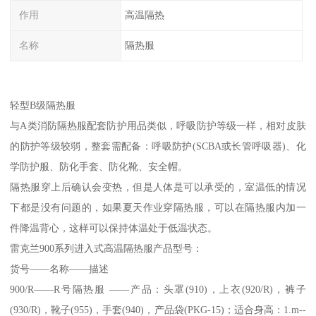
作用
高温隔热
名称
隔热服
轻型B级隔热服
与A类消防隔热服配套防护用品类似，呼吸防护等级一样，相对皮肤
的防护等级较弱，整套需配备：呼吸防护(SCBA或长管呼吸器)、化
学防护服、防化手套、防化靴、安全帽。
隔热服穿上后确认会变热，但是人体是可以承受的，室温低的情况
下都是没有问题的，如果夏天作业穿隔热服，可以在隔热服内加一
件降温背心，这样可以保持体温处于低温状态。
雷克兰900系列进入式高温隔热服产品型号：
货号——名称——描述
900/R——R号隔热服 ——产品：头罩(910)，上衣(920/R)，裤子
(930/R)，靴子(955)，手套(940)，产品袋(PKG-15)；适合身高：1.m--