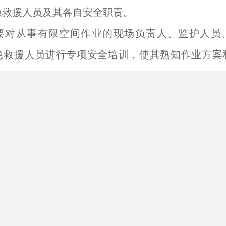
急救援人员及其各自安全职责。
要对从事有限空间作业的现场负责人、监护人员
急救援人员进行专项安全培训，使其熟知作业方案
存在的危险有害因素、防控措施等。
：代尔塔505003 手动绞盘25m
5003 手动绞盘25m
R003 (505003)
 米
 :手动绞盘，拉力负荷为200公斤， 和TR022三
:本手动绞盘可以提起或放下200公斤的较大负荷。