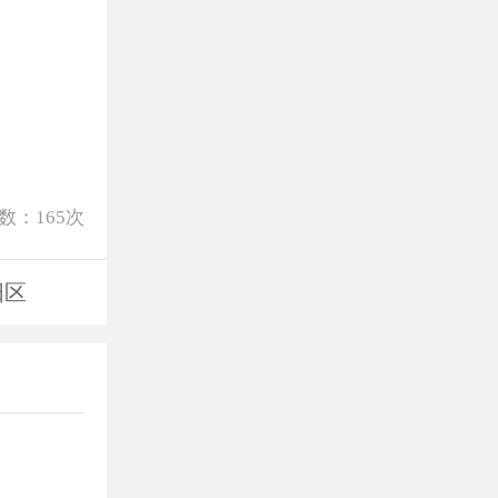
数：
165
次
阳区