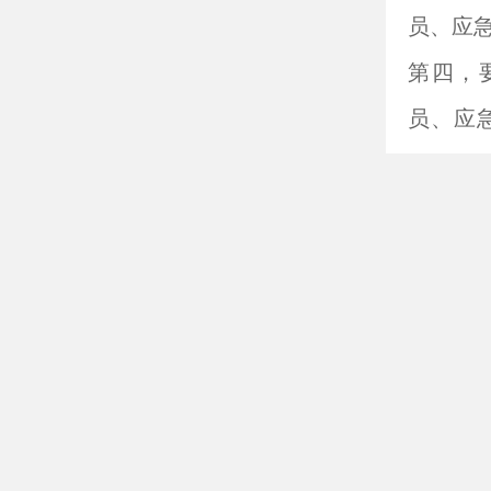
员、应
第四，
员、应
场可能
产品名称
代尔塔50
产品型号：T
规格:25
产品描述
用。
使用说明