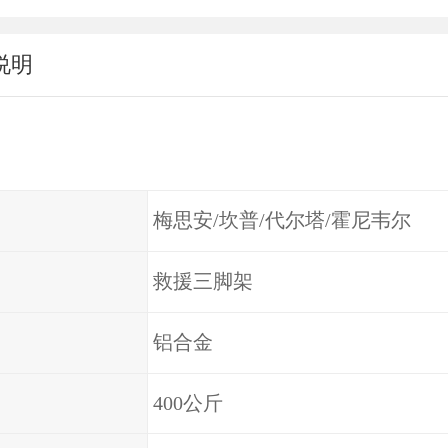
说明
梅思安/坎普/代尔塔/霍尼韦尔
救援三脚架
铝合金
400公斤