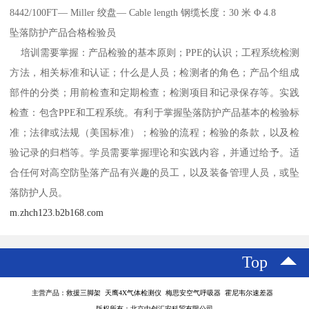
8442/100FT— Miller 绞盘— Cable length 钢缆长度：30 米 Φ 4.8
坠落防护产品合格检验员
培训需要掌握：产品检验的基本原则；PPE的认识；工程系统检测
方法，相关标准和认证；什么是人员；检测者的角色；产品个组成
部件的分类；用前检查和定期检查；检测项目和记录保存等。实践
检查：包含PPE和工程系统。有利于掌握坠落防护产品基本的检验标
准；法律或法规（美国标准）；检验的流程；检验的条款，以及检
验记录的归档等。学员需要掌握理论和实践内容，并通过给予。适
合任何对高空防坠落产品有兴趣的员工，以及装备管理人员，或坠
落防护人员。
m.zhch123.b2b168.com
Top
主营产品：救援三脚架 天鹰4X气体检测仪 梅思安空气呼吸器 霍尼韦尔速差器
版权所有：北京中创汇安科贸有限公司