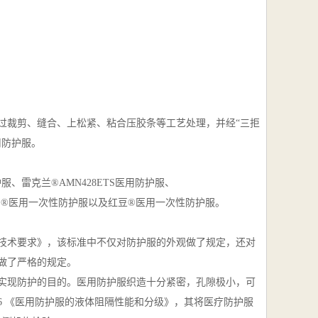
过裁剪、缝合、上松紧、粘合压胶条等工艺处理，并经“三拒
用防护服。
服、雷克兰®AMN428ETS医用防护服、
利郎®医用一次性防护服以及红豆®医用一次性防护服。
防护服技术要求》，该标准中不仅对防护服的外观做了规定，还对
做了严格的规定。
实现防护的目的。医用防护服织造十分紧密，孔隙极小，可
016 《医用防护服的液体阻隔性能和分级》，其将医疗防护服