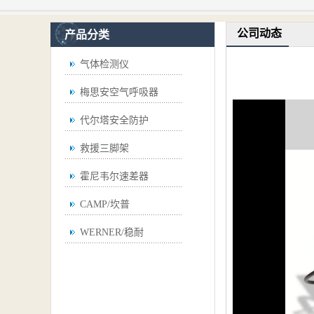
公司动态
产品分类
气体检测仪
梅思安空气呼吸器
代尔塔安全防护
救援三脚架
霍尼韦尔速差器
CAMP/坎普
WERNER/稳耐