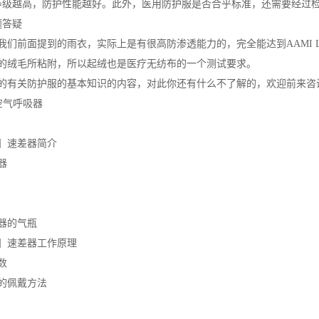
等级越高，防护性能越好。此外，医用防护服是否合乎标准，还需要经过
题答疑
我们前面提到的雨衣，实际上是有很高防渗透能力的，完全能达到AAMI L
的绒毛所粘附，所以起绒也是医疗无纺布的一个测试要求。
的有关防护服的基本知识的内容，对此你还有什么不了解的，欢迎前来咨
空气呼吸器
】速差器简介
器
器的气瓶
】速差器工作原理
数
的佩戴方法