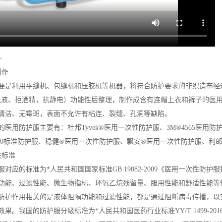
~
制作
要是利用平缝机、包缝机和压胶机等机器，将符合防护要求的非织造布经
血液、拒酒精，抗静电）功能性后整理，制作成含有连帽上衣和裤子的医
清洁、无霉斑，表面不允许有粘连、裂缝、孔洞等缺陷。
医用防护服主要有：杜邦Tyvek®医用一次性防护服、3M®4565医用防护
®2000标准防护服、稳健®医用一次性防护服、飘安®医用一次性防护服、
关标准
对应的标准为*人民共和国国家标准GB 19082-2009《医用一次性
功能、过滤性能、微生物指标、环氧乙烷残留量、服用性能和舒适性能等
防护作用相关的是液体阻隔功能和过滤性能，都是通过阻断病毒传播，以
果。我国的防护服分级标准为*人民共和国医药行业标准YY/T 1499-2