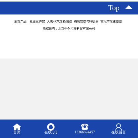
Top
主营产品：救援三脚架 天鹰4X气体检测仪 梅思安空气呼吸器 霍尼韦尔速差器
版权所有：北京中创汇安科贸有限公司
首页
在线QQ
13366824457
在线留言