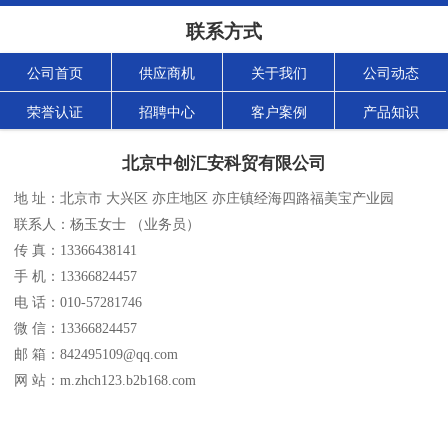
联系方式
公司首页
供应商机
关于我们
公司动态
荣誉认证
招聘中心
客户案例
产品知识
北京中创汇安科贸有限公司
地 址：北京市 大兴区 亦庄地区 亦庄镇经海四路福美宝产业园
联系人：杨玉女士 （业务员）
传 真：13366438141
手 机：13366824457
电 话：010-57281746
微 信：13366824457
邮 箱：842495109@qq.com
网 站：m.zhch123.b2b168.com